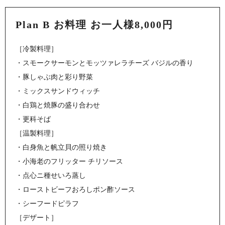
Plan B お料理 お一人様8,000円
［冷製料理］
・スモークサーモンとモッツァレラチーズ バジルの香り
・豚しゃぶ肉と彩り野菜
・ミックスサンドウィッチ
・白鶏と焼豚の盛り合わせ
・更科そば
［温製料理］
・白身魚と帆立貝の照り焼き
・小海老のフリッター チリソース
・点心ニ種せいろ蒸し
・ローストビーフおろしポン酢ソース
・シーフードピラフ
［デザート］