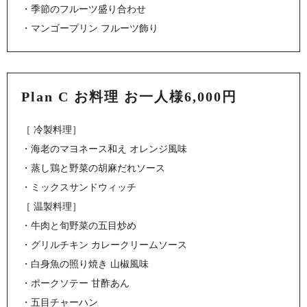
・季節のフルーツ盛り合わせ
・マンゴープリン フルーツ飾り
Plan C お料理 お一人様6,000円
［ 冷製料理］
・海老のマヨネース和え オレンジ風味
・蒸し鶏と野菜の胡麻だれソース
・ミックスサンドウィッチ
［ 温製料理］
・牛肉と旬野菜の五目炒め
・グリルチキン カレークリームソース
・白身魚の照り焼き 山椒風味
・ポークソテー 甘酢あん
・五目チャーハン