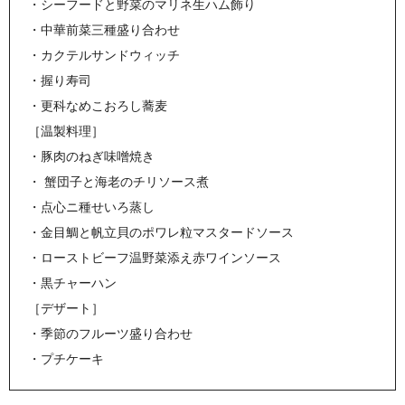
・シーフードと野菜のマリネ生ハム飾り
・中華前菜三種盛り合わせ
・カクテルサンドウィッチ
・握り寿司
・更科なめこおろし蕎麦
［温製料理］
・豚肉のねぎ味噌焼き
・ 蟹団子と海老のチリソース煮
・点心ニ種せいろ蒸し
・金目鯛と帆立貝のポワレ粒マスタードソース
・ローストビーフ温野菜添え赤ワインソース
・黒チャーハン
［デザート］
・季節のフルーツ盛り合わせ
・プチケーキ