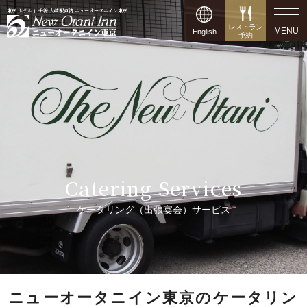
東京 ホテル 山手線 大崎駅直結 ニューオータニイン東京
レストラン
MENU
English
予約
Catering Services
ケータリング（出張宴会）サービス
ニューオータニイン東京のケータリン