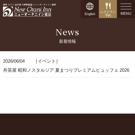
東京 ホテル 山手線 大崎駅直結 ニューオータニイン東京
レストラン
MENU
English
予約
News
新着情報
2026/06/04
［イベント］
舟茶屋 昭和ノスタルジア 夏まつりプレミアムビュッフェ 2026